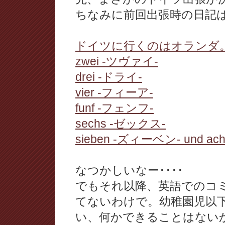
ちなみに前回出張時の日記
ドイツに行くのはオランダ
zwei -ツヴァイ-
drei -ドライ-
vier -フィーア-
funf -フェンフ-
sechs -ゼックス-
sieben -ズィーベン- und ac
なつかしいなー････
でもそれ以降、英語でのコ
てないわけで。幼稚園児以
い、何かできることはない