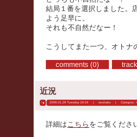
結局１番を選択しました。
よう足早に。
それも不自然だなー！
こうしてまた一つ、オトナ
comments (0)
trac
近況
2008.01.29 Tuesday
19:24
|
souhaku
|
Category :
詳細は
こちら
をご覧くださ