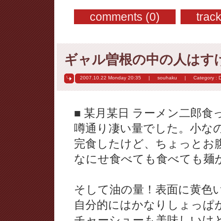
comments (0)
trac
ギャル曽根の中の人はす
2007.10.22 Monday
20:35
|
souhaku
|
Category :
D
■ 某月某日 ラーメン二郎食
噂通り凄い量でした。小な
完食したけど、ちょっとお
なにせ食べても食べても麺
そして油の量！表面に黄色
自分的にはかなりしょっぱ
チャーシューも美味しいけ