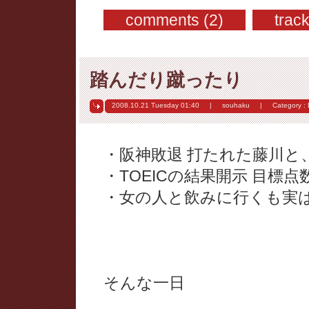
comments (2)
trac
踏んだり蹴ったり
2008.10.21 Tuesday
01:40
|
souhaku
|
Category :
・阪神敗退 打たれた藤川と
・TOEICの結果開示 目標
・女の人と飲みに行くも実
そんな一日