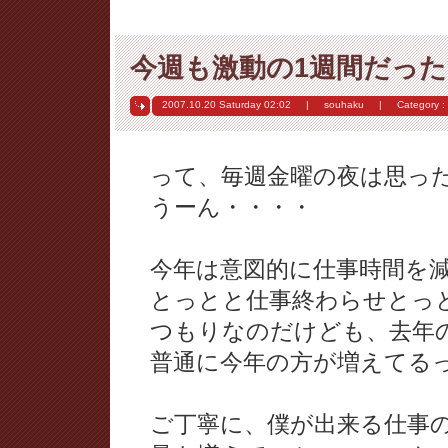
今週も激動の1週間だった
2007.10.20 Saturday
02:02
|
souhaku
|
Category :
って、毎週金曜の夜は思ったり
うーん・・・・
今年は意図的に仕事時間を
とっとと仕事終わらせとっ
つもりなのだけども、去年
普通に今年の方が増えてるって
ご丁寧に、僕が出来る仕事