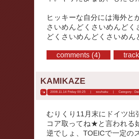
ヒッキーな自分には海外と
さいめんどくさいめんどく
どくさいめんどくさいめん
comments (4)
trac
KAMIKAZE
2008.11.14 Friday
00:25
|
souhaku
|
Category :
Dai
むりくり11月末にドイツ出
コア取ってね★と言われる
逆でしょ、TOEICで一定