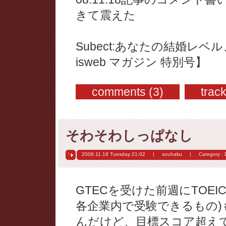
きて震えた
Subect:あなたの結婚レ
isweb マガジン 特別号】
comments (3)
trac
そわそわしっぱなし
2008.11.18 Tuesday
21:02
|
souhaku
|
Category :
GTECを受けた前週にTOEI
各企業内で受験できるもの
んだけど、目標スコア超え