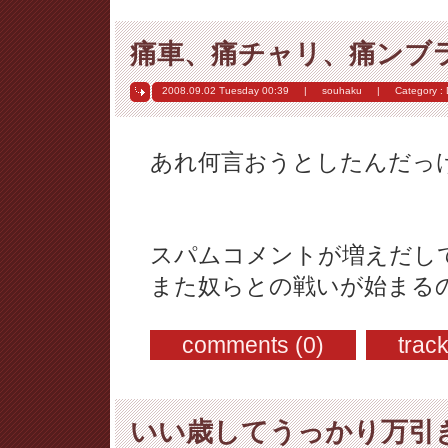
痛車、痛チャリ、痛ンブ
2008.09.02 Tuesday
00:39
|
souhaku
|
Category :
あれ何言おうとしたんだっ
スパムコメントが増えだし
また奴らとの戦いが始まる
comments (0)
trac
いい歳してうっかり万引