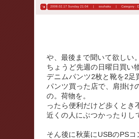
2008.02.17 Sunday
21:04
|
souhaku
|
Category :
D
や、最後まで聞いて欲しい
ちょうど先週の日曜日買い
デニムパンツ2枚と靴を2足
パンツ買った店で、肩掛け
の。荷物を。
ったら便利だけど歩くとき
近くの人にぶつかったりし
そん後に秋葉にUSBのPS