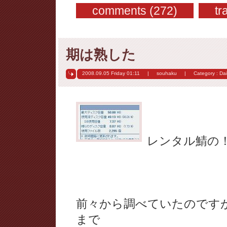
comments (272)
tr
期は熟した
2008.09.05 Friday
01:11
|
souhaku
|
Category :
Dai
レンタル鯖の
前々から調べていたのですが、
まで