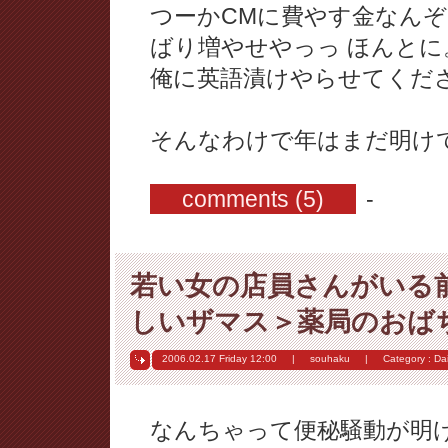
つーかCMに費やす金なん
ばり増やせやっっ ほんとに
俺に英語漬けやらせてくだ
そんなわけで年はまだ明け
comments (5)
-
若い女の店員さんがいる
しいザマス＞薬局のおば
2006.02.17 Friday
12:00
|
souhaku
|
Category :
Dai
なんちゃって便秘騒動が明