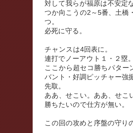
対して我らが福原は不安定
つか向こうの2～5番、土橋
つ。
必死に守る。
チャンスは4回表に。
連打でノーアウト１・２塁
ここから超セコ勝ちパター
バント・好調ピッチャー強
先取。
ああ、せこい。ああ、せこ
勝ちたいので仕方が無い。
この回の攻めと序盤の守りの