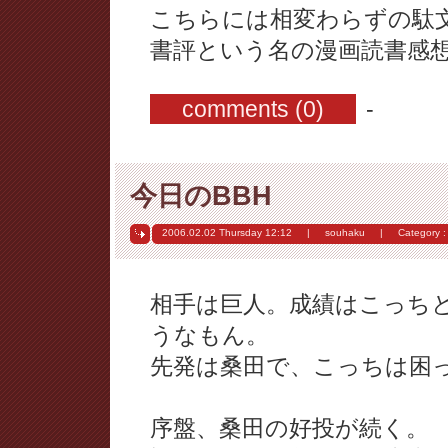
こちらには相変わらずの駄
書評という名の漫画読書感
comments (0)
-
今日のBBH
2006.02.02 Thursday
12:12
|
souhaku
|
Category : 
相手は巨人。成績はこっち
うなもん。
先発は桑田で、こっちは困
序盤、桑田の好投が続く。