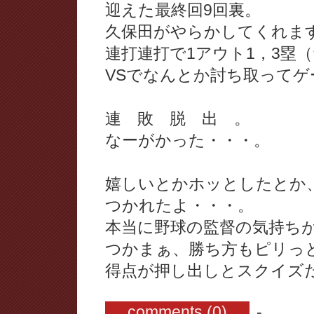
迎えた最終回9回裏。
久保田がやらかしてくれま
連打連打で1アウト1，3塁
VSでなんとか討ち取ってゲ
連 敗 脱 出 。
なーがかった・・・。
嬉しいとかホッとしたとか
つかれたよ・・・。
本当に野球の監督の気持ち
つかまぁ、勝ち方もピリっ
得点が押し出しとスクイズ
comments (0)
-