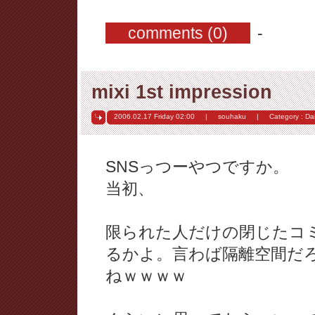
comments (0)
-
mixi 1st impression
2006.02.17 Friday
02:00
|
souhaku
|
Category :
Dai
SNSっつーやつですか。
当初、
限られた人だけの閉じたコ
るかよ。言わば隔離空間だ
ねｗｗｗｗ