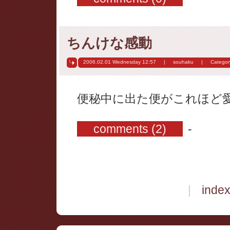
ちんけな感動
2006.02.01 Wednesday
12:57
|
souhaku
|
Categor
便秘中に出た便がこれほど
comments (2)
-
|
inde