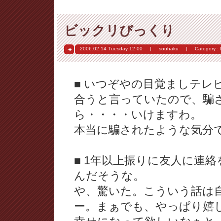
ビックリびっくり
2006.02.14 Tuesday
12:00
|
souhaku
|
Category :
■ いつぞやの目覚ましテレ
合うと言っていたので、騙
ら・・・・いけますわ。
本当に騙されたような気分
■ 1年以上振りに友人に連
んだそうな。
や、驚いた。こういう話は
ー。まぁでも、やっぱり嬉