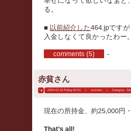
幸せになって欲しいなぁと
る。
■
以前紹介した
464.jpです
入金しなくて良かったわー
comments (5)
-
赤貧さん
2006.02.10 Friday
02:01
|
souhaku
|
Category :
Dai
現在の所持金、約25,000円
That's all!