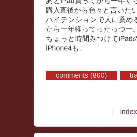
あとiPad買ってから一年
購入直後から色々と言いた
ハイテンションで人に薦め
たら一年経ってったっつー
ちょっと時間みつけてiPa
iPhone4も。
comments (860)
tr
|
inde