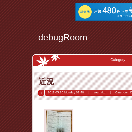
debugRoom
Category
近況
2011.05.30 Monday
01:48
|
souhaku
|
Category :
D