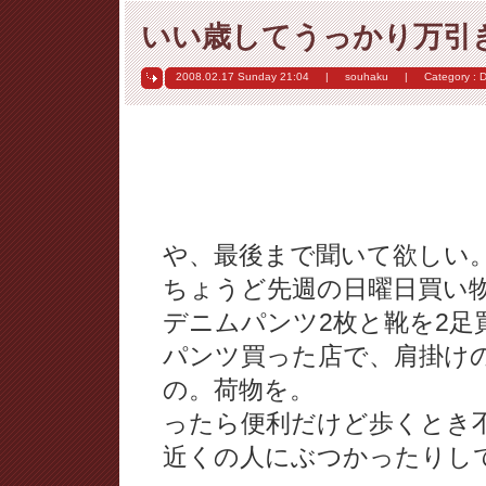
いい歳してうっかり万引
2008.02.17 Sunday
21:04
|
souhaku
|
Category :
D
や、最後まで聞いて欲しい
ちょうど先週の日曜日買い
デニムパンツ2枚と靴を2足
パンツ買った店で、肩掛け
の。荷物を。
ったら便利だけど歩くとき
近くの人にぶつかったりし