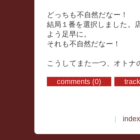
どっちも不自然だなー！
結局１番を選択しました。
よう足早に。
それも不自然だなー！
こうしてまた一つ、オトナ
comments (0)
trac
|
inde